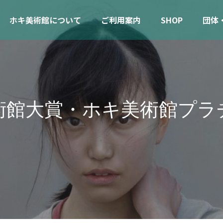
ホキ美術館について
ご利用案内
SHOP
団体
術
館
大
賞
・
ホ
キ
美
術
館
プ
ラ