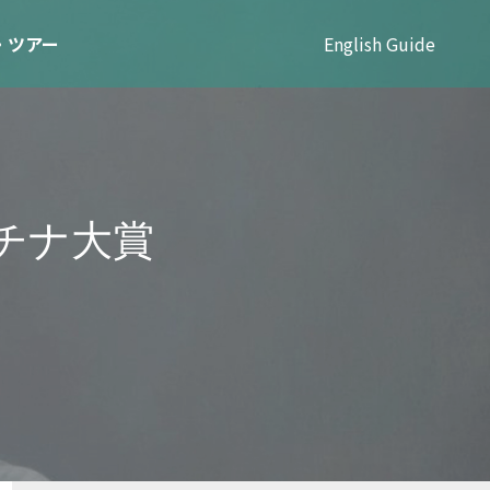
・ツアー
English Guide
チ
ナ
大
賞