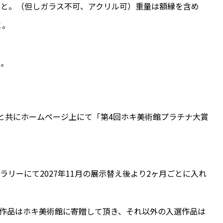
こと。（但しガラス不可、アクリル可）重量は額縁を含め
と。
ん。
と共にホームページ上にて「第4回ホキ美術館プラチナ大賞
リーにて2027年11月の展示替え後より2ヶ月ごとに入れ
賞の作品はホキ美術館に寄贈して頂き、それ以外の入選作品は