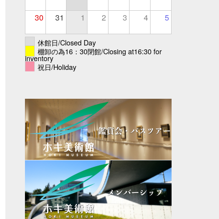
30
31
1
2
3
4
5
休館日/Closed Day
棚卸の為16：30閉館/Closing at16:30 for
inventory
祝日/Holiday