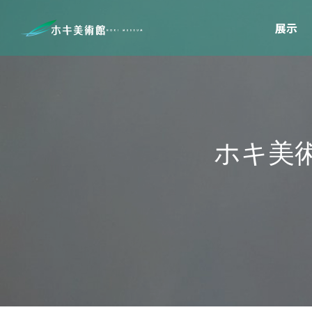
展示
ホ
キ
美