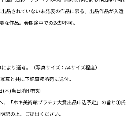
等に出品されていない未発表の作品に限る。出品作品が入選
可能な作品。会期途中での返却不可。
募により選考。（写真サイズ：A4サイズ程度）
品写真と共に下記事務所宛に送付。
1日(木)当日消印有効
局へ、「ホキ美術館プラチナ大賞出品申込予定」の旨と①氏
ご明記の上、ご提出ください。