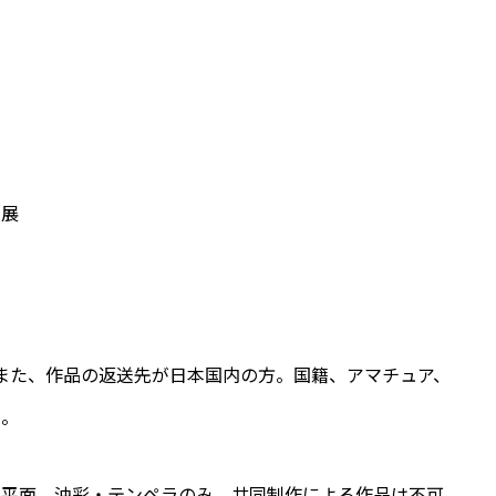
発展
方。また、作品の返送先が日本国内の方。国籍、アマチュア、
く。
で平面。油彩・テンペラのみ。共同制作による作品は不可。