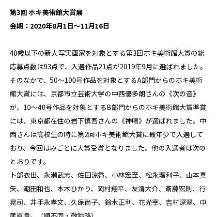
第3回 ホキ美術館大賞展
会期：2020年8月1日～11月16日
40歳以下の新人写実画家を対象とする第3回ホキ美術館大賞の総
応募点数は93点で、入選作品21点が2019年9月に選ばれました。
そのなかで、50～100号作品を対象とするA部門からのホキ美術
館大賞には、京都市立芸術大学の中西優多朗さんの《次の音》
が、10～40号作品を対象とするB部門からのホキ美術館大賞準賞
には、東京都在住の岩下慎吾さんの《神鳴》が選ばれました。中
西さんは高校生の時に第2回ホキ美術館大賞に最年少で入選して
おり、今回はみごとに大賞受賞となりました。他の入選者は次の
とおりです。
卜部衣世、永瀬武志、佐田涼香、小林宏至、松永瑠利子、山本真
矢、潮田和也、本木ひかり、岡村翔平、友清大介、斎藤宏則、行
晃司、井手永孝文、久保尚子、鈴木正利、花光宰、吉村深翠、中
尾直貴。（順不同・敬称略）