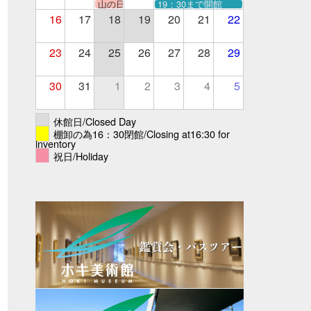
山の日
19：30まで開館
16
17
18
19
20
21
22
23
24
25
26
27
28
29
30
31
1
2
3
4
5
休館日/Closed Day
棚卸の為16：30閉館/Closing at16:30 for
inventory
祝日/Holiday