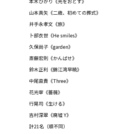
本木ひかり《光をおとす》
山本真矢《二歳、初めての葬式》
井手永孝文《旅》
卜部衣世《He smiles》
久保尚子《garden》
斎藤宏則《かんばせ》
鈴木正利《錦江湾早暁》
中尾直貴《Three》
花光宰《薔薇》
行晃司《生ける》
吉村深翠《廃墟 Y》
計21名（順不同）