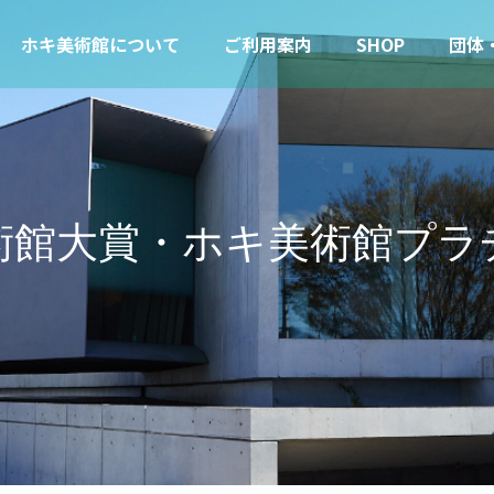
ホキ美術館について
ご利用案内
SHOP
団体
術館大賞・ホキ美術館プラ