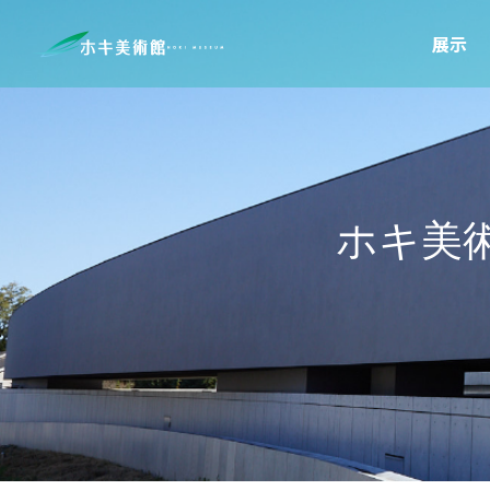
展示
ホキ美