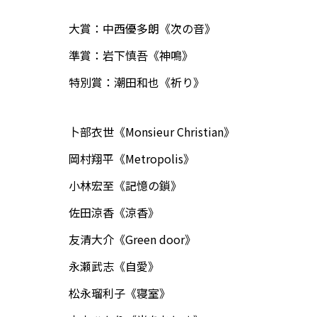
大賞：中西優多朗《次の音》
準賞：岩下慎吾《神鳴》
特別賞：潮田和也《祈り》
卜部衣世《Monsieur Christian》
岡村翔平《Metropolis》
小林宏至《記憶の鎖》
佐田涼香《涼香》
友清大介《Green door》
永瀬武志《自愛》
松永瑠利子《寝室》