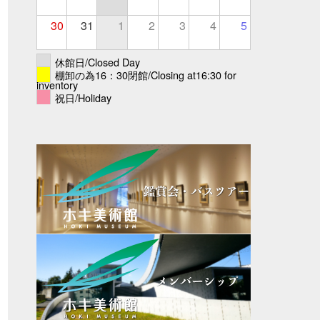
30
31
1
2
3
4
5
休館日/Closed Day
棚卸の為16：30閉館/Closing at16:30 for
inventory
祝日/Holiday