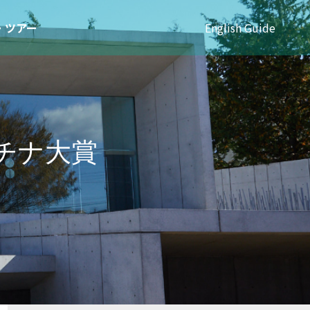
・ツアー
English Guide
チナ大賞