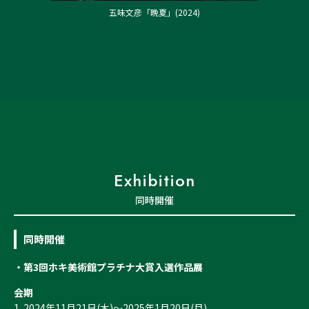
五味文彦「晩夏」(2024)
Exhibition
同時開催
同時開催
・第3回ホキ美術館プラチナ大賞入選作品展
会期
1. 2024年11月21日(木)～2025年1月20日(月)