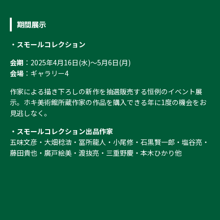
期間展示
・スモールコレクション
会期
：2025年4月16日(水)～5月6日(月)
会場
：ギャラリー4
作家による描き下ろしの新作を抽選販売する恒例のイベント展
示。ホキ美術館所蔵作家の作品を購入できる年に1度の機会をお
見逃しなく。
・スモールコレクション出品作家
五味文彦・大畑稔浩・冨所龍人・小尾修・石黒賢一郎・塩谷亮・
藤田貴也・廣戸絵美・渡抜亮・三重野慶・本木ひかり他