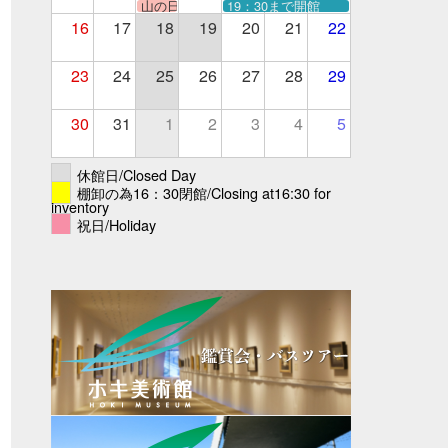
山の日
19：30まで開館
16
17
18
19
20
21
22
23
24
25
26
27
28
29
30
31
1
2
3
4
5
休館日/Closed Day
棚卸の為16：30閉館/Closing at16:30 for
inventory
祝日/Holiday