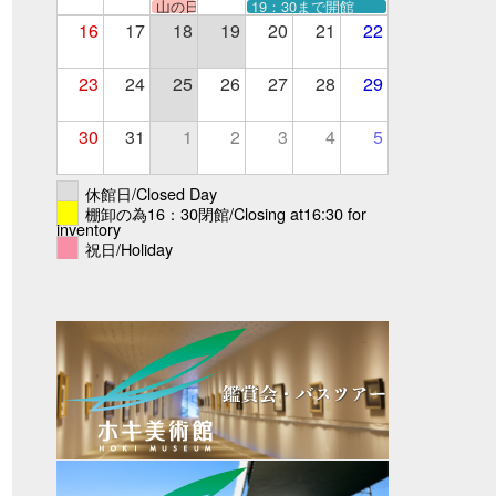
山の日
19：30まで開館
16
17
18
19
20
21
22
23
24
25
26
27
28
29
30
31
1
2
3
4
5
休館日/Closed Day
棚卸の為16：30閉館/Closing at16:30 for
inventory
祝日/Holiday